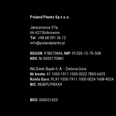
Poland Plants Sp z o.o.
Janiszowice 37a,
66-627 Bobrowice
Tel
.: +48 68 391 36 12
info@polandplants.pl
REGON:
978073846,
NIP:
PL926-15-75-508
KRS:
Nr 0000170881
ING Bank Śląski S. A. - Zielona Góra
Nr konta:
41 1050 1911 1000 0022 7850 6429
Konto Euro:
PL91 1050 1911 1000 0024 1608 4024
BIC:
INGBPLPWXXX
BDO
: 000021423